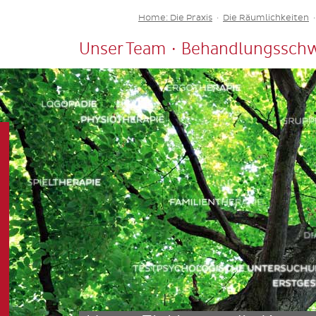
Home: Die Praxis
·
Die Räumlichkeiten
·
Unser Team
·
Behandlungssch