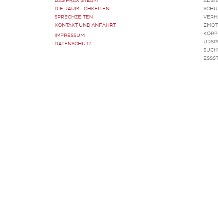
DAS PRAXISTEAM
ADS/
DIE RÄUMLICHKEITEN
SCHU
SPRECHZEITEN
VERH
KONTAKT UND ANFAHRT
EMOT
KÖRP
IMPRESSUM
URSP
DATENSCHUTZ
SUCH
ESSS